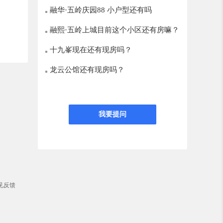
融华·五岭庆园88 小户型还有吗
融熙·五岭上城目前这个小区还有房嘛？
十九峯现在还有现房吗？
龙云公馆还有现房吗？
我要提问
见反馈