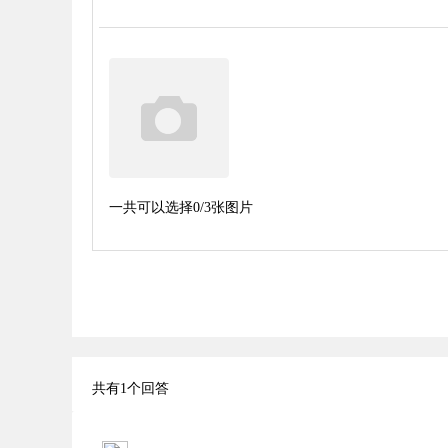
一共可以选择
0
/3张图片
共有
1
个回答