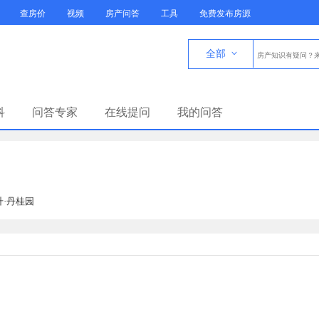
查房价
视频
房产问答
工具
免费发布房源
全部

科
问答专家
在线提问
我的问答
升·丹桂园