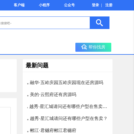
客户端
小程序
公众号
登录
|
注册
帮你找房
最新问题
融华·五岭庆园五岭庆园现在还房源吗
美的·云熙府还有房源吗
越秀·星汇城请问还有哪些户型在售卖？
楼层选择有哪些，12层以上的有哪些
越秀·星汇城请问还有哪些户型在售卖？
郴江·君樾府郴江君樾府