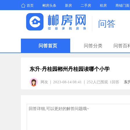
首页
郴房头条
新房
二手房
租房
商铺门面
问答
问答首页
问答分类
问答百
东升·丹桂园郴州丹桂园读哪个小学
网友
2023-08-14 08:41
252人已围观 1回答
东