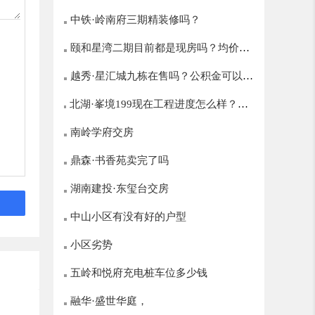
中铁·岭南府三期精装修吗？
颐和星湾二期目前都是现房吗？均价多
越秀·星汇城九栋在售吗？公积金可以贷
少？
北湖·峯境199现在工程进度怎么样？什
多少？
么时候开盘？
南岭学府交房
鼎森·书香苑卖完了吗
湖南建投·东玺台交房
中山小区有没有好的户型
小区劣势
五岭和悦府充电桩车位多少钱
融华·盛世华庭，