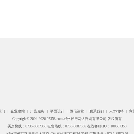
我们
|
企业建站
|
广告服务
|
平面设计
|
微信运营
|
联系我们
|
人才招聘
|
意
Copyright© 2004-2026 07358.com 郴州郴房网络咨询有限公司 版权所有
买房快线：0735-8887358 租售热线：0735-8887356 在线客服QQ：100607358
郴州市郴江路与青年大道交汇处君临天下2栋24-25楼 广告业务：0735-8887356