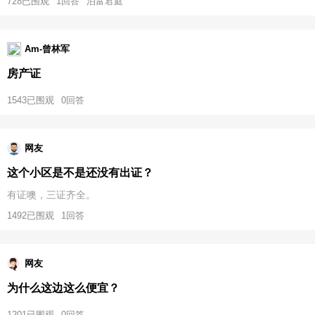
728已围观
1回答
泊富君庭
Am-曾林军
房产证
1543已围观
0回答
网友
这个小区是不是还没有出证？
有证噢，三证齐全。
1492已围观
1回答
网友
为什么这边这么便宜？
1201已围观
0回答