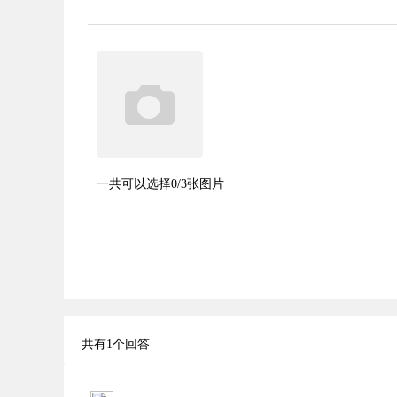
一共可以选择
0
/3张图片
共有
1
个回答