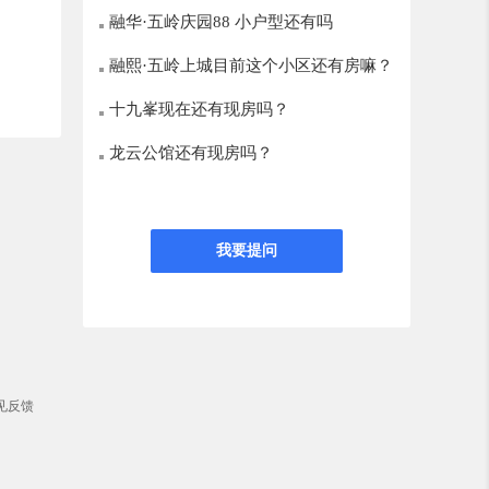
融华·五岭庆园88 小户型还有吗
融熙·五岭上城目前这个小区还有房嘛？
十九峯现在还有现房吗？
龙云公馆还有现房吗？
我要提问
见反馈