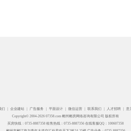
我们
|
企业建站
|
广告服务
|
平面设计
|
微信运营
|
联系我们
|
人才招聘
|
意
Copyright© 2004-2026 07358.com 郴州郴房网络咨询有限公司 版权所有
买房快线：0735-8887358 租售热线：0735-8887356 在线客服QQ：100607358
郴州市郴江路与青年大道交汇处君临天下2栋24-25楼 广告业务：0735-8887356