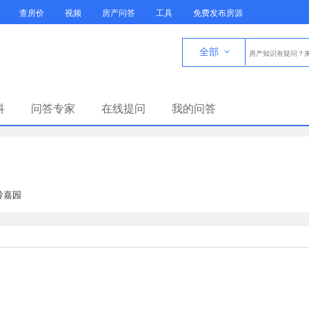
查房价
视频
房产问答
工具
免费发布房源
全部

科
问答专家
在线提问
我的问答
岭嘉园