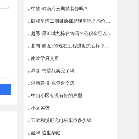
中铁·岭南府三期精装修吗？
颐和星湾二期目前都是现房吗？均价多
越秀·星汇城九栋在售吗？公积金可以贷
少？
北湖·峯境199现在工程进度怎么样？什
多少？
么时候开盘？
南岭学府交房
鼎森·书香苑卖完了吗
湖南建投·东玺台交房
中山小区有没有好的户型
小区劣势
五岭和悦府充电桩车位多少钱
融华·盛世华庭，