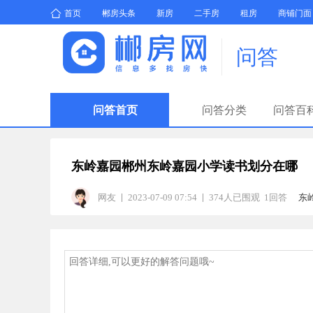
首页
郴房头条
新房
二手房
租房
商铺门面
问答
问答首页
问答分类
问答百
东岭嘉园郴州东岭嘉园小学读书划分在哪
网友
2023-07-09 07:54
374人已围观 1回答
东