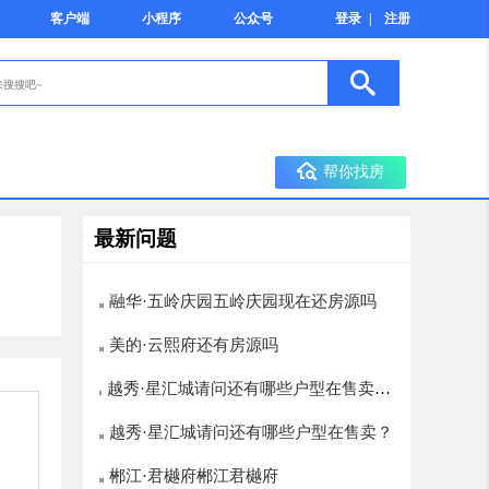
客户端
小程序
公众号
登录
|
注册
帮你找房
最新问题
融华·五岭庆园五岭庆园现在还房源吗
美的·云熙府还有房源吗
越秀·星汇城请问还有哪些户型在售卖？
楼层选择有哪些，12层以上的有哪些
越秀·星汇城请问还有哪些户型在售卖？
郴江·君樾府郴江君樾府