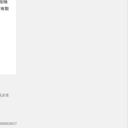
应纳
下有期
见反馈
00038637