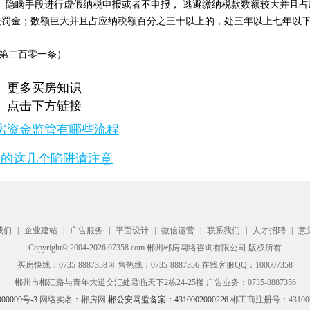
、隐瞒手段进行虚假纳税申报或者不申报， 逃避缴纳税款数额较大并且占
处罚金；数额巨大并且占应纳税额百分之三十以上的，处三年以上七年以
法第二百零一条）
更多买房知识
点击下方链接
房资金监管有哪些流程
房的这几个陷阱请注意
我们
|
企业建站
|
广告服务
|
平面设计
|
微信运营
|
联系我们
|
人才招聘
|
意
Copyright© 2004-2026 07358.com 郴州郴房网络咨询有限公司 版权所有
买房快线：0735-8887358 租售热线：0735-8887356 在线客服QQ：100607358
郴州市郴江路与青年大道交汇处君临天下2栋24-25楼 广告业务：0735-8887356
00099号-3
网络实名：郴房网
郴公安网监备案：4310002000226
郴工商注册号：4310000