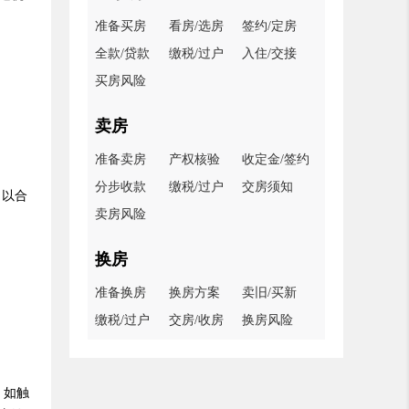
准备买房
看房/选房
签约/定房
全款/贷款
缴税/过户
入住/交接
买房风险
卖房
准备卖房
产权核验
收定金/签约
分步收款
缴税/过户
交房须知
，以合
卖房风险
换房
准备换房
换房方案
卖旧/买新
缴税/过户
交房/收房
换房风险
。如触