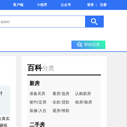
客户端
小程序
公众号
登录
|
注册
帮你找房
百科
分类
新房
对
准备买房
看房/选房
认购新房
签约/定房
全款/贷款
收房/验房
装修/入住
退房/维权
方真实
二手房
避税