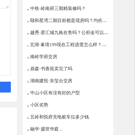
中铁·岭南府三期精装修吗？
颐和星湾二期目前都是现房吗？均价多
越秀·星汇城九栋在售吗？公积金可以贷
少？
北湖·峯境199现在工程进度怎么样？什
多少？
么时候开盘？
南岭学府交房
鼎森·书香苑卖完了吗
湖南建投·东玺台交房
中山小区有没有好的户型
小区劣势
五岭和悦府充电桩车位多少钱
融华·盛世华庭，