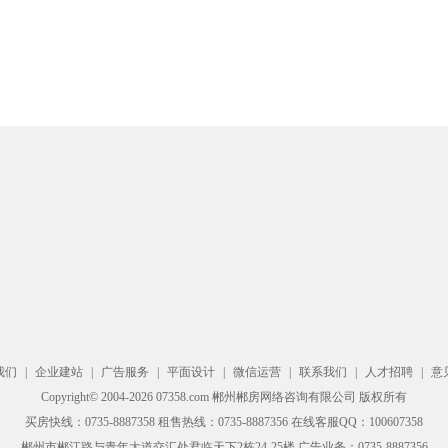
我们
|
企业建站
|
广告服务
|
平面设计
|
微信运营
|
联系我们
|
人才招聘
|
意
Copyright© 2004-2026 07358.com 郴州郴房网络咨询有限公司 版权所有
买房快线：0735-8887358 租售热线：0735-8887356 在线客服QQ：100607358
郴州市郴江路与青年大道交汇处君临天下2栋24-25楼 广告业务：0735-8887356