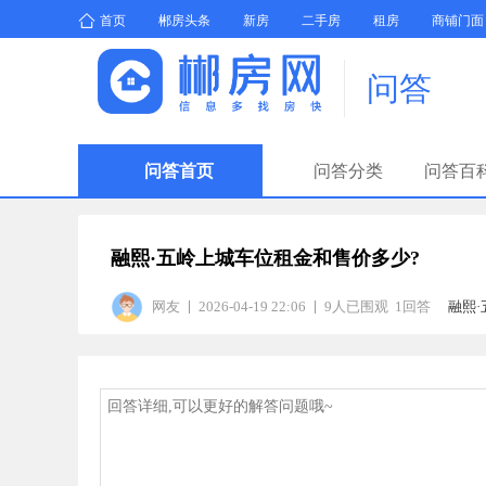
首页
郴房头条
新房
二手房
租房
商铺门面
问答
问答首页
问答分类
问答百
融熙·五岭上城车位租金和售价多少?
网友
2026-04-19 22:06
9人已围观 1回答
融熙