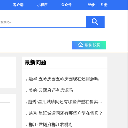
客户端
小程序
公众号
登录
|
注册
帮你找房
最新问题
融华·五岭庆园五岭庆园现在还房源吗
美的·云熙府还有房源吗
越秀·星汇城请问还有哪些户型在售卖？
楼层选择有哪些，12层以上的有哪些
越秀·星汇城请问还有哪些户型在售卖？
郴江·君樾府郴江君樾府