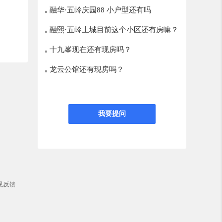
融华·五岭庆园88 小户型还有吗
融熙·五岭上城目前这个小区还有房嘛？
十九峯现在还有现房吗？
龙云公馆还有现房吗？
我要提问
见反馈