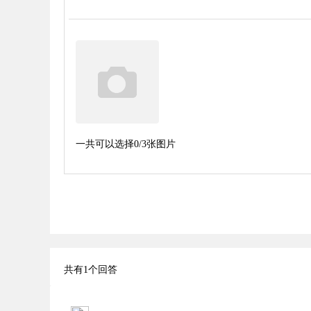
一共可以选择
0
/3张图片
共有
1
个回答