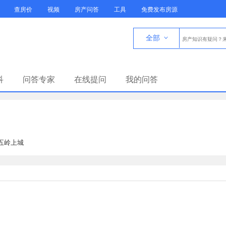
查房价
视频
房产问答
工具
免费发布房源
全部

科
问答专家
在线提问
我的问答
·五岭上城