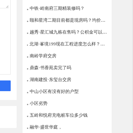
中铁·岭南府三期精装修吗？
颐和星湾二期目前都是现房吗？均价多
越秀·星汇城九栋在售吗？公积金可以贷
少？
北湖·峯境199现在工程进度怎么样？什
多少？
么时候开盘？
南岭学府交房
鼎森·书香苑卖完了吗
湖南建投·东玺台交房
中山小区有没有好的户型
小区劣势
五岭和悦府充电桩车位多少钱
融华·盛世华庭，