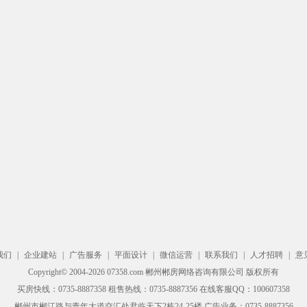
我们
|
企业建站
|
广告服务
|
平面设计
|
微信运营
|
联系我们
|
人才招聘
|
意
Copyright© 2004-2026 07358.com 郴州郴房网络咨询有限公司 版权所有
买房快线：0735-8887358 租售热线：0735-8887356 在线客服QQ：100607358
郴州市郴江路与青年大道交汇处君临天下2栋24-25楼 广告业务：0735-8887356