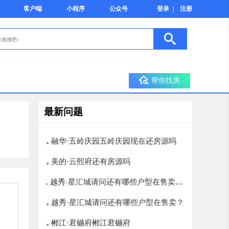
客户端
小程序
公众号
登录
|
注册
帮你找房
最新问题
融华·五岭庆园五岭庆园现在还房源吗
美的·云熙府还有房源吗
越秀·星汇城请问还有哪些户型在售卖？
楼层选择有哪些，12层以上的有哪些
越秀·星汇城请问还有哪些户型在售卖？
郴江·君樾府郴江君樾府