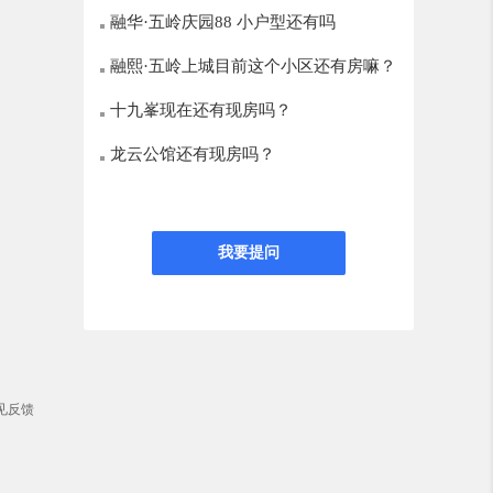
融华·五岭庆园88 小户型还有吗
融熙·五岭上城目前这个小区还有房嘛？
十九峯现在还有现房吗？
龙云公馆还有现房吗？
我要提问
见反馈