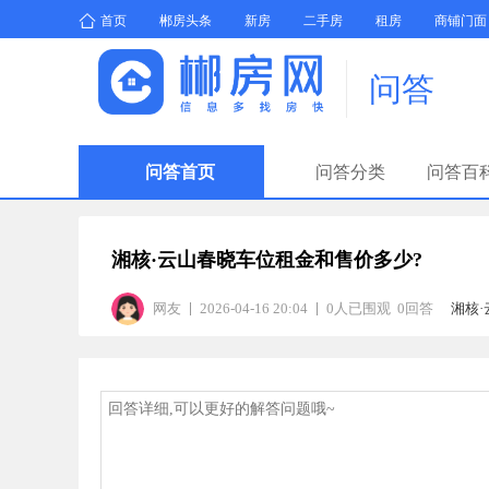
首页
郴房头条
新房
二手房
租房
商铺门面
问答
问答首页
问答分类
问答百
湘核·云山春晓车位租金和售价多少?
网友
2026-04-16 20:04
0人已围观 0回答
湘核