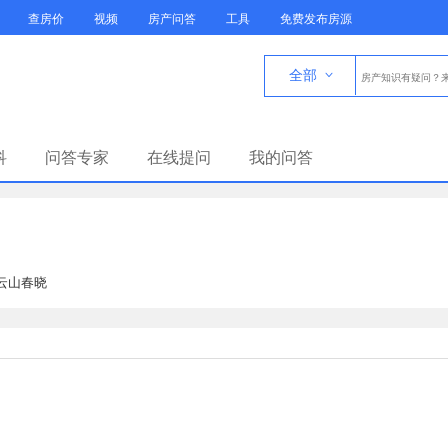
查房价
视频
房产问答
工具
免费发布房源
全部

科
问答专家
在线提问
我的问答
·云山春晓