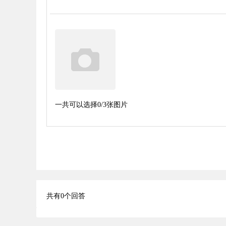
一共可以选择
0
/3张图片
共有
0
个回答