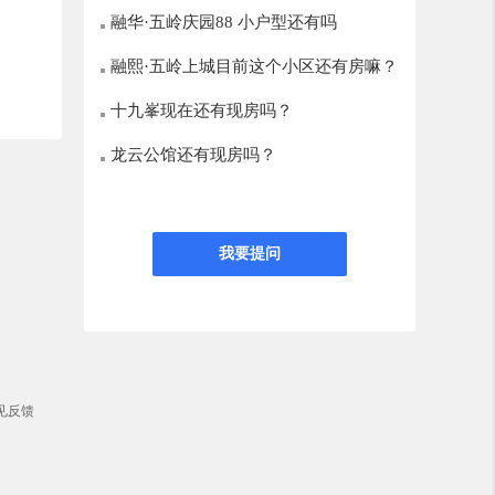
融华·五岭庆园88 小户型还有吗
融熙·五岭上城目前这个小区还有房嘛？
十九峯现在还有现房吗？
龙云公馆还有现房吗？
我要提问
见反馈