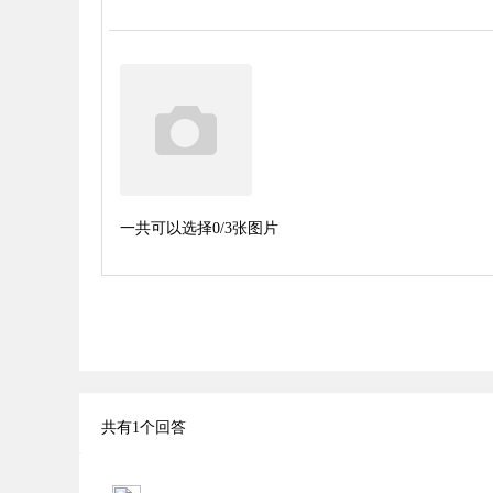
一共可以选择
0
/3张图片
共有
1
个回答