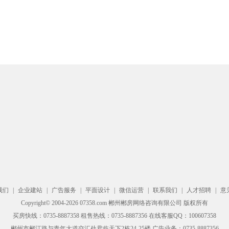
我们
|
企业建站
|
广告服务
|
平面设计
|
微信运营
|
联系我们
|
人才招聘
|
意
Copyright© 2004-2026 07358.com 郴州郴房网络咨询有限公司 版权所有
买房快线：0735-8887358 租售热线：0735-8887356 在线客服QQ：100607358
郴州市郴江路与青年大道交汇处君临天下2栋24-25楼 广告业务：0735-8887356