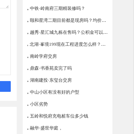
中铁·岭南府三期精装修吗？
颐和星湾二期目前都是现房吗？均价多
越秀·星汇城九栋在售吗？公积金可以贷
少？
北湖·峯境199现在工程进度怎么样？什
多少？
么时候开盘？
南岭学府交房
鼎森·书香苑卖完了吗
湖南建投·东玺台交房
中山小区有没有好的户型
小区劣势
五岭和悦府充电桩车位多少钱
融华·盛世华庭，