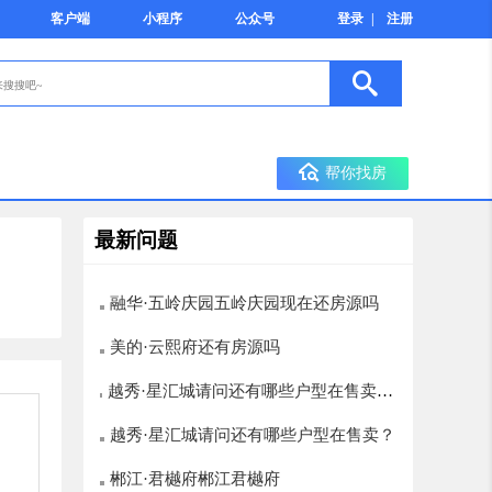
客户端
小程序
公众号
登录
|
注册
帮你找房
最新问题
融华·五岭庆园五岭庆园现在还房源吗
美的·云熙府还有房源吗
越秀·星汇城请问还有哪些户型在售卖？
楼层选择有哪些，12层以上的有哪些
越秀·星汇城请问还有哪些户型在售卖？
郴江·君樾府郴江君樾府