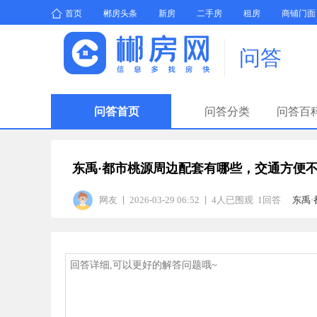
首页
郴房头条
新房
二手房
租房
商铺门面
问答
问答首页
问答分类
问答百
东禹·都市桃源周边配套有哪些，交通方便
网友
2026-03-29 06:52
4人已围观 1回答
东禹