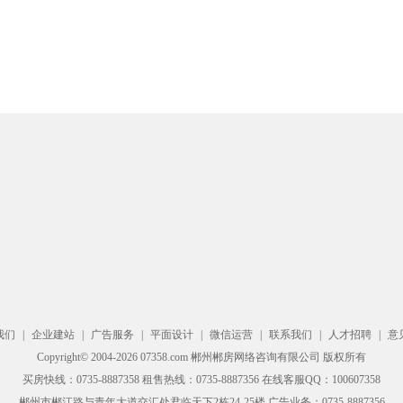
我们
|
企业建站
|
广告服务
|
平面设计
|
微信运营
|
联系我们
|
人才招聘
|
意
Copyright© 2004-2026 07358.com 郴州郴房网络咨询有限公司 版权所有
买房快线：0735-8887358 租售热线：0735-8887356 在线客服QQ：100607358
郴州市郴江路与青年大道交汇处君临天下2栋24-25楼 广告业务：0735-8887356