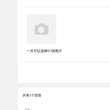
一共可以选择
0
/3张图片
共有
1
个回答