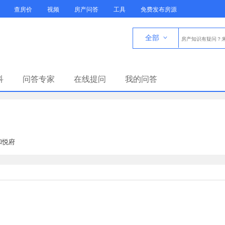
查房价
视频
房产问答
工具
免费发布房源
全部

科
问答专家
在线提问
我的问答
和悦府