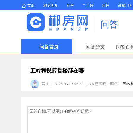
首页
郴房头条
新房
二手房
租房
商铺门面
问答
问答首页
问答分类
问答百
五岭和悦府售楼部在哪
网友
2026-03-12 06:51
3人已围观 1回答
五岭