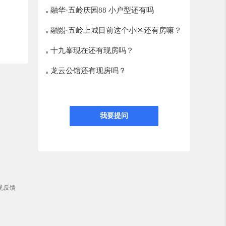
融华·五岭庆园88 小户型还有吗
融熙·五岭上城目前这个小区还有房嘛？
十九峯现在还有现房吗？
龙云公馆还有现房吗？
我要提问
见反馈