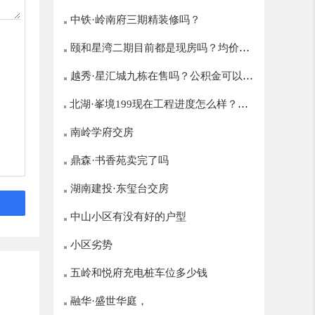
中铁·岭南府三期精装修吗？
颐和星湾二期目前都是现房吗？均价多
越秀·星汇城九栋在售吗？公积金可以贷
少？
北湖·峯境199现在工程进度怎么样？什
多少？
么时候开盘？
南岭学府交房
鼎森·书香苑卖完了吗
湖南建投·东玺台交房
中山小区有没有好的户型
小区劣势
五岭和悦府充电桩车位多少钱
融华·盛世华庭，