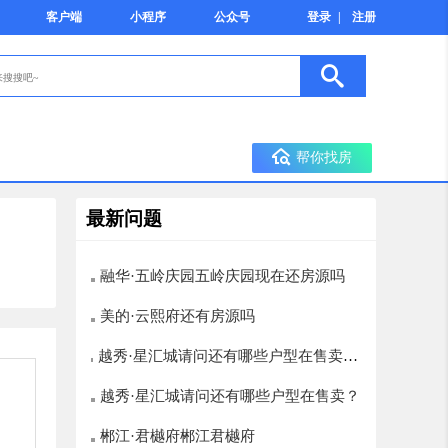
客户端
小程序
公众号
登录
|
注册
帮你找房
最新问题
融华·五岭庆园五岭庆园现在还房源吗
美的·云熙府还有房源吗
越秀·星汇城请问还有哪些户型在售卖？
楼层选择有哪些，12层以上的有哪些
越秀·星汇城请问还有哪些户型在售卖？
郴江·君樾府郴江君樾府