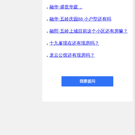
融华·盛世华庭，
融华·五岭庆园88 小户型还有吗
融熙·五岭上城目前这个小区还有房嘛？
十九峯现在还有现房吗？
龙云公馆还有现房吗？
我要提问