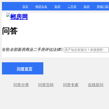
首页
郴房头条
新房
二手房
租房
商铺门面
问答
全部
全部
新房
商业
二手房
评估
法律

问答首页
问答分类
问答百科
问答专家
在线提问