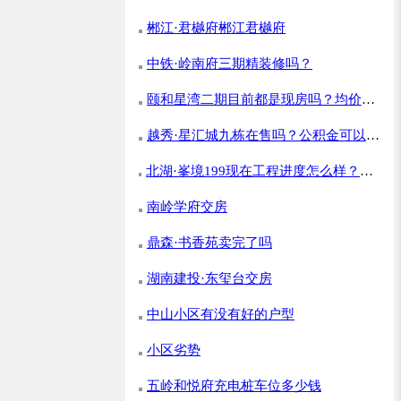
郴江·君樾府郴江君樾府
中铁·岭南府三期精装修吗？
颐和星湾二期目前都是现房吗？均价多
越秀·星汇城九栋在售吗？公积金可以贷
少？
北湖·峯境199现在工程进度怎么样？什
多少？
么时候开盘？
南岭学府交房
鼎森·书香苑卖完了吗
湖南建投·东玺台交房
中山小区有没有好的户型
小区劣势
五岭和悦府充电桩车位多少钱