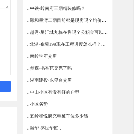
中铁·岭南府三期精装修吗？
颐和星湾二期目前都是现房吗？均价多
越秀·星汇城九栋在售吗？公积金可以贷
少？
北湖·峯境199现在工程进度怎么样？什
多少？
么时候开盘？
南岭学府交房
鼎森·书香苑卖完了吗
湖南建投·东玺台交房
中山小区有没有好的户型
小区劣势
五岭和悦府充电桩车位多少钱
融华·盛世华庭，