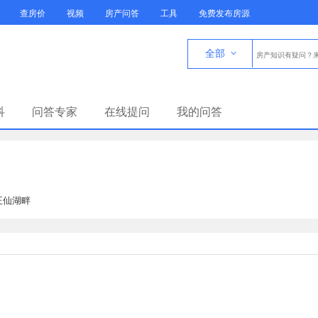
查房价
视频
房产问答
工具
免费发布房源
全部

科
问答专家
在线提问
我的问答
王仙湖畔