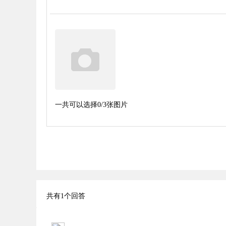
一共可以选择
0
/3张图片
共有
1
个回答