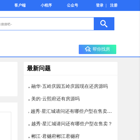
客户端
小程序
公众号
登录
|
注册
帮你找房
最新问题
融华·五岭庆园五岭庆园现在还房源吗
美的·云熙府还有房源吗
越秀·星汇城请问还有哪些户型在售卖？
楼层选择有哪些，12层以上的有哪些
越秀·星汇城请问还有哪些户型在售卖？
郴江·君樾府郴江君樾府