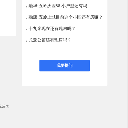
融华·五岭庆园88 小户型还有吗
融熙·五岭上城目前这个小区还有房嘛？
十九峯现在还有现房吗？
龙云公馆还有现房吗？
我要提问
见反馈