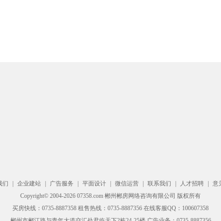
我们
|
企业建站
|
广告服务
|
平面设计
|
微信运营
|
联系我们
|
人才招聘
|
意
Copyright© 2004-2026 07358.com 郴州郴房网络咨询有限公司 版权所有
买房快线：0735-8887358 租售热线：0735-8887356 在线客服QQ：100607358
郴州市郴江路与青年大道交汇处君临天下2栋24-25楼 广告业务：0735-8887356