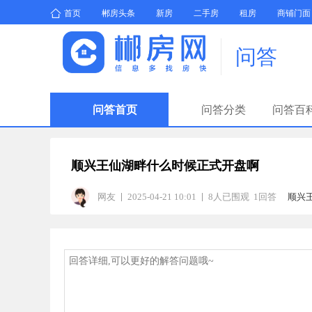
首页
郴房头条
新房
二手房
租房
商铺门面
问答
问答首页
问答分类
问答百
顺兴王仙湖畔什么时候正式开盘啊
网友
2025-04-21 10:01
8人已围观 1回答
顺兴