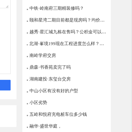
中铁·岭南府三期精装修吗？
颐和星湾二期目前都是现房吗？均价多
越秀·星汇城九栋在售吗？公积金可以贷
少？
北湖·峯境199现在工程进度怎么样？什
多少？
么时候开盘？
南岭学府交房
鼎森·书香苑卖完了吗
湖南建投·东玺台交房
中山小区有没有好的户型
小区劣势
五岭和悦府充电桩车位多少钱
融华·盛世华庭，