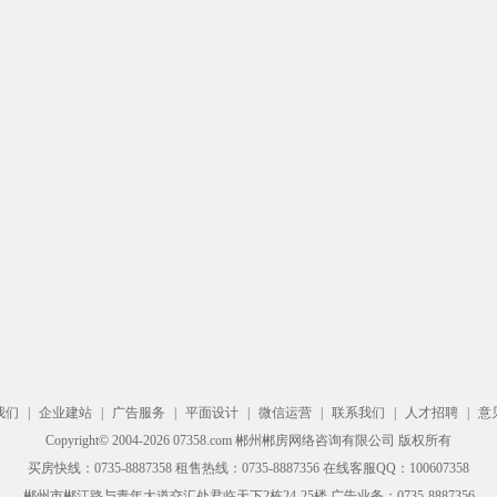
我们
|
企业建站
|
广告服务
|
平面设计
|
微信运营
|
联系我们
|
人才招聘
|
意
Copyright© 2004-2026 07358.com 郴州郴房网络咨询有限公司 版权所有
买房快线：0735-8887358 租售热线：0735-8887356 在线客服QQ：100607358
郴州市郴江路与青年大道交汇处君临天下2栋24-25楼 广告业务：0735-8887356