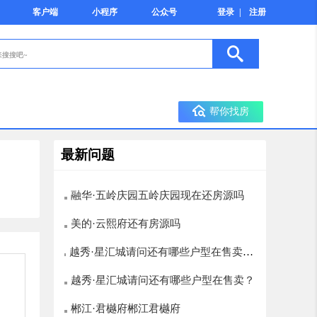
客户端
小程序
公众号
登录
|
注册
帮你找房
最新问题
融华·五岭庆园五岭庆园现在还房源吗
美的·云熙府还有房源吗
越秀·星汇城请问还有哪些户型在售卖？
楼层选择有哪些，12层以上的有哪些
越秀·星汇城请问还有哪些户型在售卖？
郴江·君樾府郴江君樾府