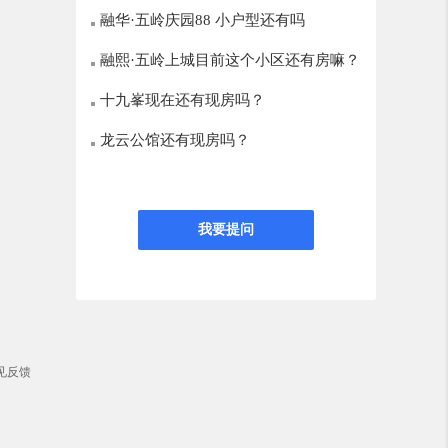
融华·五岭庆园88 小户型还有吗
融熙·五岭上城目前这个小区还有房嘛？
十九峯现在还有现房吗？
龙云公馆还有现房吗？
我要提问
见反馈