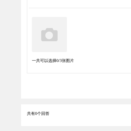
一共可以选择
0
/3张图片
共有
0
个回答