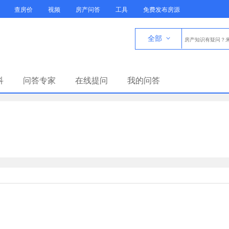
查房价
视频
房产问答
工具
免费发布房源
全部

科
问答专家
在线提问
我的问答