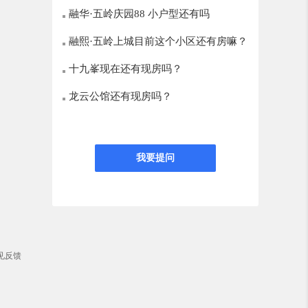
融华·五岭庆园88 小户型还有吗
融熙·五岭上城目前这个小区还有房嘛？
十九峯现在还有现房吗？
龙云公馆还有现房吗？
我要提问
见反馈