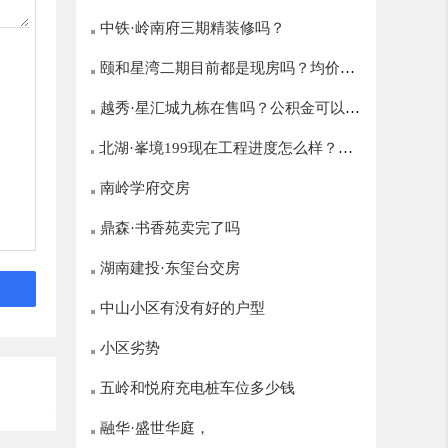
中铁·岭南府三期精装修吗？
颐和星湾二期目前都是现房吗？均价多
越秀·星汇城九栋在售吗？公积金可以贷
少？
北湖·峯境199现在工程进度怎么样？什
多少？
么时候开盘？
南岭学府交房
鼎森·书香苑卖完了吗
湖南建投·东玺台交房
中山小区有没有好的户型
小区劣势
五岭和悦府充电桩车位多少钱
融华·盛世华庭，