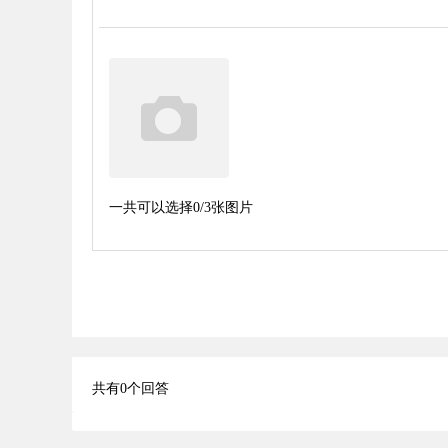
一共可以选择
0
/3张图片
共有
0
个回答