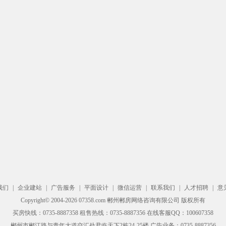
我们
|
企业建站
|
广告服务
|
平面设计
|
微信运营
|
联系我们
|
人才招聘
|
意
Copyright© 2004-2026 07358.com 郴州郴房网络咨询有限公司 版权所有
买房快线：0735-8887358 租售热线：0735-8887356 在线客服QQ：100607358
郴州市郴江路与青年大道交汇处君临天下2栋24-25楼 广告业务：0735-8887356