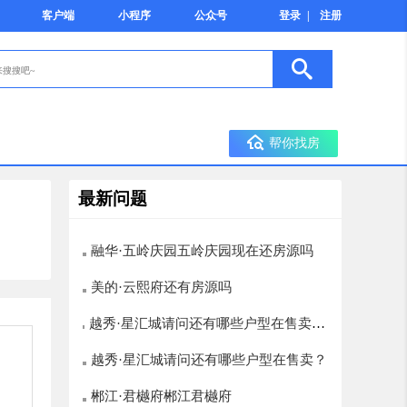
客户端
小程序
公众号
登录
|
注册
帮你找房
最新问题
融华·五岭庆园五岭庆园现在还房源吗
美的·云熙府还有房源吗
越秀·星汇城请问还有哪些户型在售卖？
楼层选择有哪些，12层以上的有哪些
越秀·星汇城请问还有哪些户型在售卖？
郴江·君樾府郴江君樾府