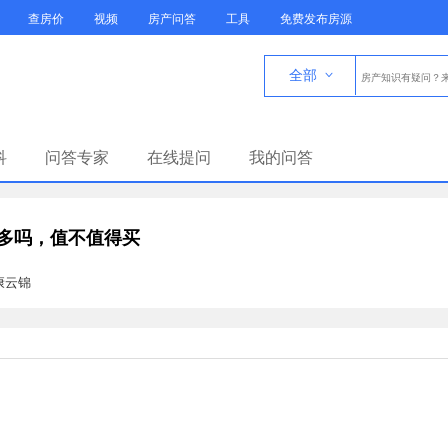
查房价
视频
房产问答
工具
免费发布房源
全部

科
问答专家
在线提问
我的问答
多吗，值不值得买
康云锦