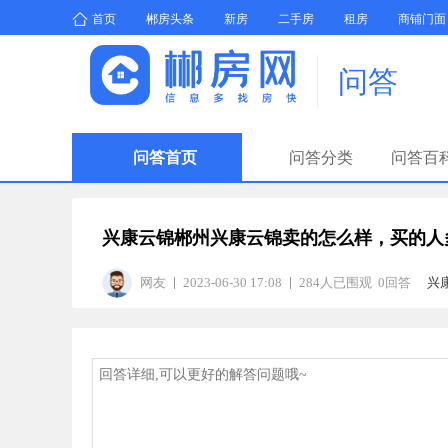
首页
郴房头条
新房
二手房
租房
商铺门面
问答
问答首页
问答分类
问答百
兴康云锦郴州兴康云锦卖的怎么样，买的人
网友
2023-06-30 17:08
284人已围观 0回答
兴