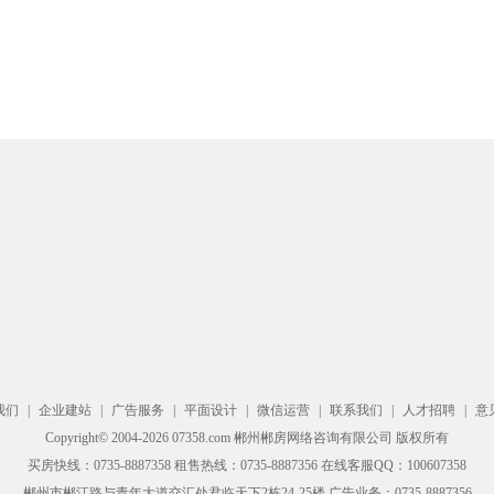
我们
|
企业建站
|
广告服务
|
平面设计
|
微信运营
|
联系我们
|
人才招聘
|
意
Copyright© 2004-2026 07358.com 郴州郴房网络咨询有限公司 版权所有
买房快线：0735-8887358 租售热线：0735-8887356 在线客服QQ：100607358
郴州市郴江路与青年大道交汇处君临天下2栋24-25楼 广告业务：0735-8887356