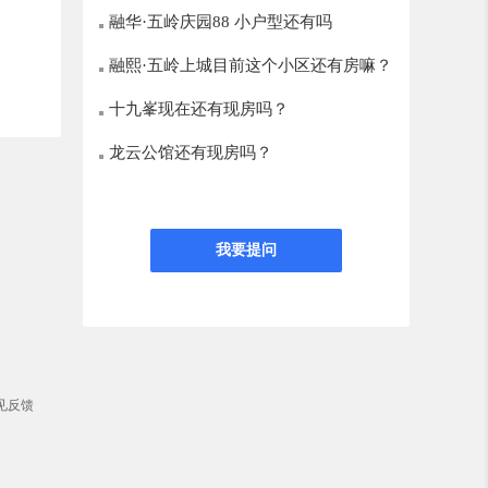
融华·五岭庆园88 小户型还有吗
融熙·五岭上城目前这个小区还有房嘛？
十九峯现在还有现房吗？
龙云公馆还有现房吗？
我要提问
见反馈