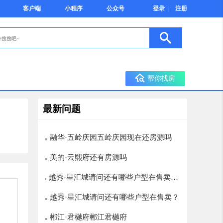
客户端
小程序
公众号
登录
|
注册
帮你找房
最新问题
融华·五岭庆园五岭庆园现在还房源吗
美的·云熙府还有房源吗
越秀·星汇城请问还有哪些户型在售卖？
楼层选择有哪些，12层以上的有哪些
越秀·星汇城请问还有哪些户型在售卖？
郴江·君樾府郴江君樾府