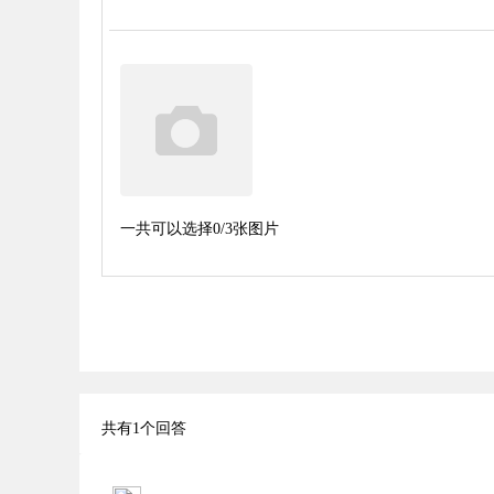
一共可以选择
0
/3张图片
共有
1
个回答