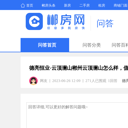
首页
郴房头条
新房
二手房
租房
商铺门面
问答
问答首页
问答分类
问答百
德亮恒业·云顶澜山郴州云顶澜山怎么样，
网友
2023-06-26 12:09
271人已围观 1回答
德