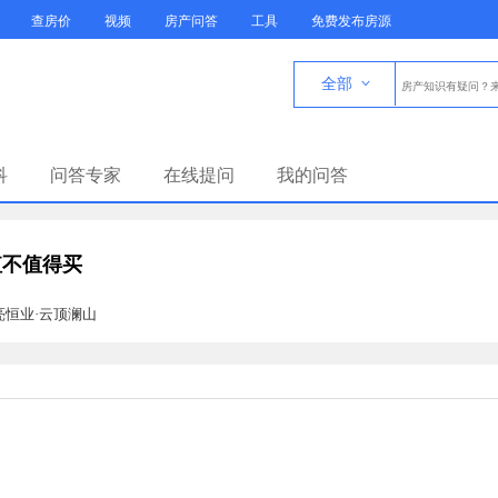
查房价
视频
房产问答
工具
免费发布房源
全部

科
问答专家
在线提问
我的问答
值不值得买
亮恒业·云顶澜山